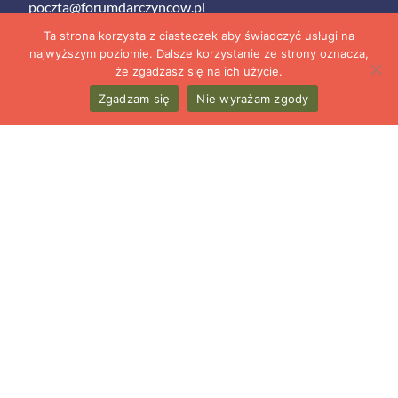
poczta@forumdarczyncow.pl
Tel.
(+48) 535 990 910
Ta strona korzysta z ciasteczek aby świadczyć usługi na
najwyższym poziomie. Dalsze korzystanie ze strony oznacza,
że zgadzasz się na ich użycie.
Zgadzam się
Nie wyrażam zgody
Polityka prywatności