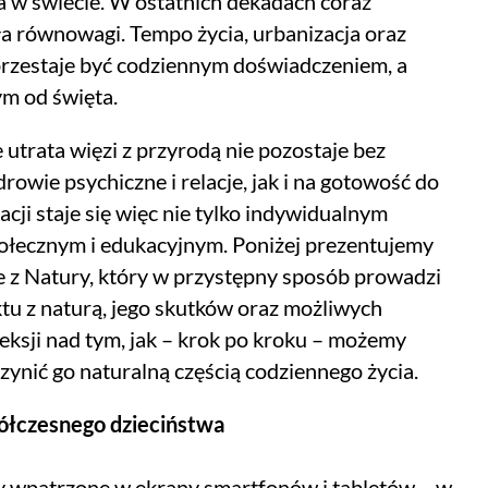
a w świecie. W ostatnich dekadach coraz
ła równowagi. Tempo życia, urbanizacja oraz
 przestaje być codziennym doświadczeniem, a
ym od święta.
 utrata więzi z przyrodą nie pozostaje bez
owie psychiczne i relacje, jak i na gotowość do
cji staje się więc nie tylko indywidualnym
ołecznym i edukacyjnym. Poniżej prezentujemy
e z Natury, który w przystępny sposób prowadzi
ktu z naturą, jego skutków oraz możliwych
eksji nad tym, jak – krok po kroku – możemy
zynić go naturalną częścią codziennego życia.
ółczesnego dzieciństwa
iny wpatrzone w ekrany smartfonów i tabletów – w