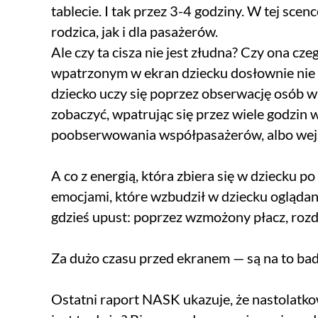
tablecie. I tak przez 3-4 godziny. W tej sce
rodzica, jak i dla pasażerów.
Ale czy ta cisza nie jest złudna? Czy ona cze
wpatrzonym w ekran dziecku dosłownie nie 
dziecko uczy się poprzez obserwację osób w
zobaczyć, wpatrując się przez wiele godzin
poobserwowania współpasażerów, albo wejśc
A co z energią, która zbiera się w dziecku p
emocjami, które wzbudził w dziecku ogląda
gdzieś upust: poprzez wzmożony płacz, rozdr
Za dużo czasu przed ekranem — są na to ba
Ostatni raport NASK ukazuje, że nastolatkow