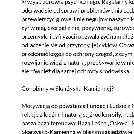
kryzysu zdrowia psychicznego. Regularny ko
oderwać się od spraw i problemów dnia cod
przewietrzyć głowę. I nie negujmy naszych ko
żył w niej, czerpał z niej pożywienie, surow
przemysłu i cyfryzacji pozwala żyć nam dłu
odłączenie się od przyrody, jej cyklów. Cora
przekonać kogoś do ochrony czegoś, z czym n
rozwijanie więzi z naturą, przebywanie w nie
ale również dla samej ochrony środowiska.
Co robimy w Skarżysku-Kamiennej?
Motywacją do powstania Fundacji Ludzie z N
relacje z ludźmi i naturą są źródłem siły, na
nasza baza terenowa: Baza Leśna „Oskoła”. M
Skarżysko-Kamienna w bliskim sąsiedztwie 