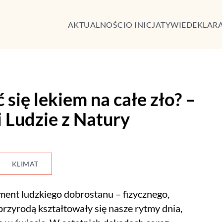
AKTUALNOŚCI
O INICJATYWIE
DEKLAR
się lekiem na całe zło? –
 Ludzie z Natury
KLIMAT
ment ludzkiego dobrostanu – fizycznego,
 przyrodą kształtowały się nasze rytmy dnia,