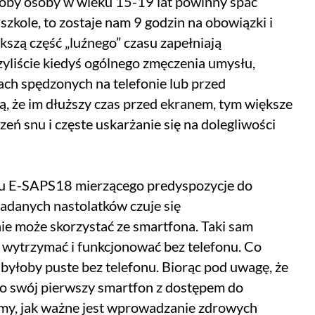
 doby osoby w wieku 15-19 lat powinny spać
szkole, to zostaje nam 9 godzin na obowiązki i
kszą część „luźnego” czasu zapełniają
zyliście kiedyś ogólnego zmęczenia umysłu,
ach spędzonych na telefonie lub przed
, że im dłuższy czas przed ekranem, tym większe
ń snu i częste uskarżanie się na dolegliwości
stu E-SAPS18 mierzącego predyspozycje do
adanych nastolatków czuje się
ie może skorzystać ze smartfona. Taki sam
ie wytrzymać i funkcjonować bez telefonu. Co
 byłoby puste bez telefonu. Biorąc pod uwagę, że
 swój pierwszy smartfon z dostępem do
zimy, jak ważne jest wprowadzanie zdrowych