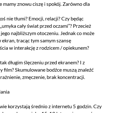
nce mamy znowu ciszę i spokój. Zarówno dla
goś nie tłumi? Emocji, relacji? Czy będąc
„umyka cały świat przed oczami”? Przecież
 jego najbliższym otoczeniu. Jednak co może
 w ekran, tracąc tym samym szansę
ia w interakcję z rodzicem / opiekunem?
o tak długim ślęczeniu przed ekranem? I z
ny film? Skumulowane bodźce muszą znaleźć
ażnienie, zmęczenie, brak koncentracji.
dania
ie korzystają średnio z internetu 5 godzin. Czy