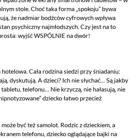
lnym stole. Choć taka forma „spokoju” bywa
zują, że nadmiar bodźców cyfrowych wpływa
tan psychiczny najmłodszych. Czy jest na to
 prosta: wyjść WSPÓLNIE na dwór!
hotelowa. Cała rodzina siedzi przy śniadaniu:
ją, dyskutują. A dzieci? Ich nie słychać… Są jakby
bletu, telefonu… Nie krzyczą, nie hałasują, nie
ahipnotyzowane” dziecko łatwo przecież
 może być też samolot. Rodzic z dzieckiem, a
kranem telefonu, dziecko oglądające bajki na