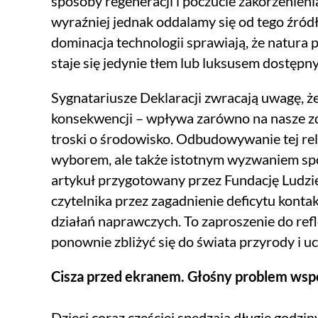
sposoby regeneracji i poczucie zakorzenieni
wyraźniej jednak oddalamy się od tego źród
dominacja technologii sprawiają, że natura
staje się jedynie tłem lub luksusem dostępn
Sygnatariusze Deklaracji zwracają uwagę, że
konsekwencji – wpływa zarówno na nasze zdr
troski o środowisko. Odbudowywanie tej rela
wyborem, ale także istotnym wyzwaniem sp
artykuł przygotowany przez Fundację Ludzi
czytelnika przez zagadnienie deficytu konta
działań naprawczych. To zaproszenie do refl
ponownie zbliżyć się do świata przyrody i uc
Cisza przed ekranem. Głośny problem wsp
Dzieci coraz częściej spędzają długie godz