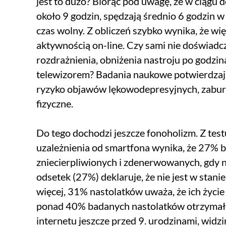
jest to dużo? Biorąc pod uwagę, że w ciągu
około 9 godzin, spędzają średnio 6 godzin w 
czas wolny. Z obliczeń szybko wynika, że wię
aktywnością on-line. Czy sami nie doświadc
rozdrażnienia, obniżenia nastroju po godzin
telewizorem? Badania naukowe potwierdzają
ryzyko objawów lękowodepresyjnych, zaburze
fizyczne.
Do tego dochodzi jeszcze fonoholizm. Z te
uzależnienia od smartfona wynika, że 27% b
zniecierpliwionych i zdenerwowanych, gdy n
odsetek (27%) deklaruje, że nie jest w stan
więcej, 31% nastolatków uważa, że ich życie
ponad 40% badanych nastolatków otrzymało
internetu jeszcze przed 9. urodzinami, wid