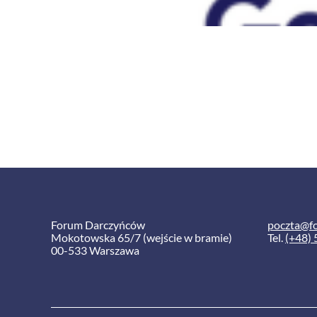
Forum Darczyńców
poczta@f
Mokotowska 65/7 (wejście w bramie)
Tel.
(+48) 
00-533 Warszawa