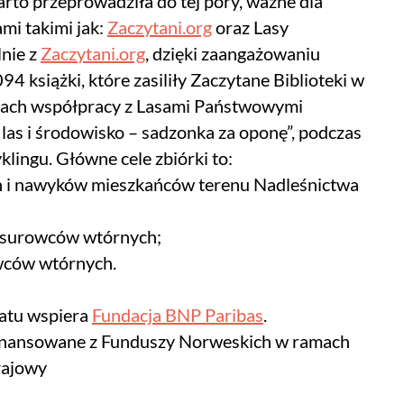
rto przeprowadziła do tej pory, ważne dla
mi takimi jak:
Zaczytani.org
oraz Lasy
nie z
Zaczytani.org
, dzięki zaangażowaniu
 książki, które zasiliły Zaczytane Biblioteki w
amach współpracy z Lasami Państwowymi
las i środowisko – sadzonka za oponę”, podczas
klingu. Główne cele zbiórki to:
i nawyków mieszkańców terenu Nadleśnictwa
surowców wtórnych;
ców wtórnych.
matu wspiera
Fundacja BNP Paribas
.
ofinansowane z Funduszy Norweskich w ramach
rajowy