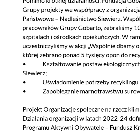
Pomimo krótkiej działalności, Fundacja Goba
Grupy projekty we współpracy z organizacja
Państwowe – Nadleśnictwo Siewierz. Wspól
pracowników Grupy Gobarto, zebraliśmy 1094
szpitalach i ośrodkach opiekuńczych. W r
uczestniczyliśmy w akcji „Wspólnie dbamy o 
której zebrano ponad 5 tysięcy opon do recy
• Kształtowanie postaw ekologicznych 
Siewierz;
• Uświadomienie potrzeby recyklingu 
• Zapobieganie marnotrawstwu surow
Projekt Organizacje społeczne na rzecz kli
Działania organizacji w latach 2022-24 d
Programu Aktywni Obywatele – Fundusz K