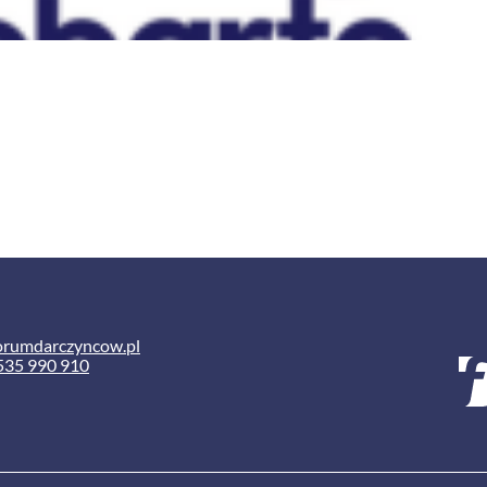
orumdarczyncow.pl
535 990 910