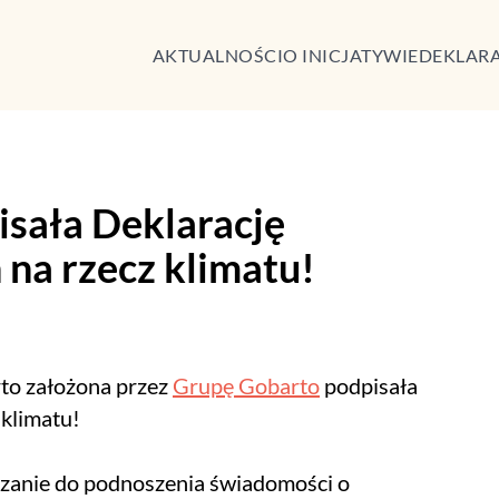
AKTUALNOŚCI
O INICJATYWIE
DEKLAR
sała Deklarację
 na rzecz klimatu!
to założona przez
Grupę Gobarto
podpisała
 klimatu!
ązanie do podnoszenia świadomości o